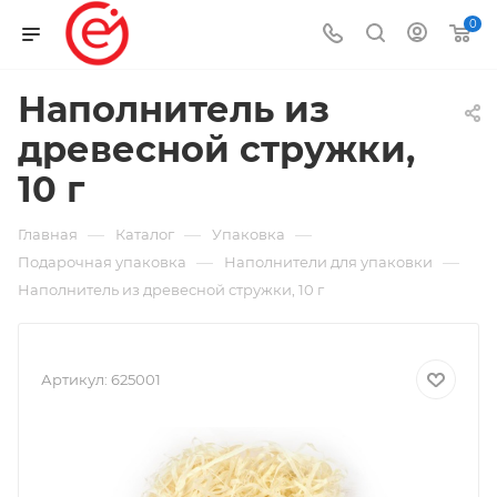
0
Наполнитель из
древесной стружки,
10 г
—
—
—
Главная
Каталог
Упаковка
—
—
Подарочная упаковка
Наполнители для упаковки
Наполнитель из древесной стружки, 10 г
Артикул:
625001