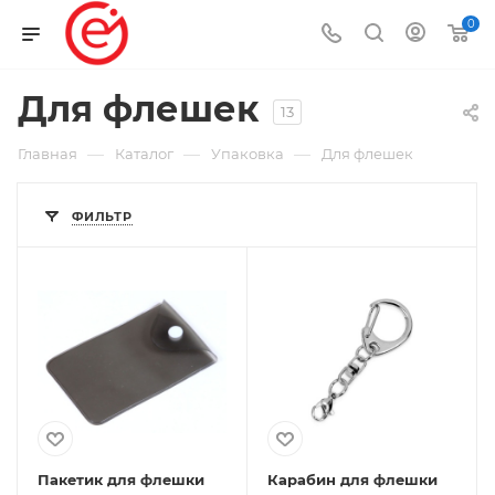
0
Для флешек
13
—
—
—
Главная
Каталог
Упаковка
Для флешек
ФИЛЬТР
Пакетик для флешки
Карабин для флешки