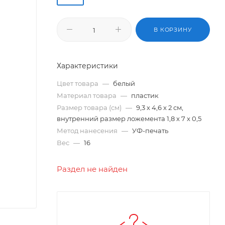
В КОРЗИНУ
Характеристики
Цвет товара
—
белый
Материал товара
—
пластик
Размер товара (см)
—
9,3 х 4,6 х 2 см,
внутренний размер ложемента 1,8 х 7 х 0,5
Метод нанесения
—
УФ-печать
Вес
—
16
Раздел не найден