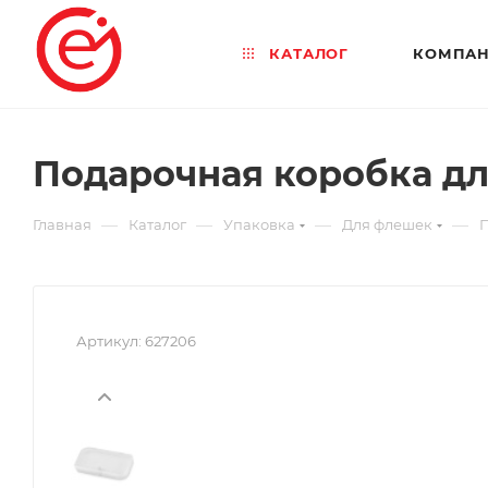
КАТАЛОГ
КОМПА
Подарочная коробка д
—
—
—
—
Главная
Каталог
Упаковка
Для флешек
П
Артикул:
627206