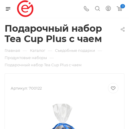
0
Подарочный набор
Tea Cup Plus с чаем
—
—
—
Главная
Каталог
Съедобные подарки
—
Продуктовые наборы
Подарочный набор Tea Cup Plus с чаем
Артикул:
700122