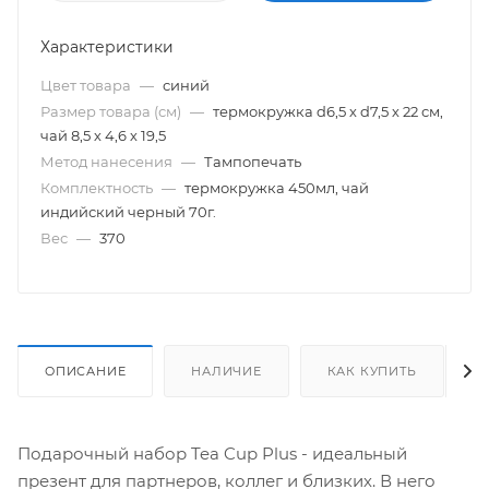
Характеристики
Цвет товара
—
синий
Размер товара (см)
—
термокружка d6,5 х d7,5 х 22 см,
чай 8,5 х 4,6 х 19,5
Метод нанесения
—
Тампопечать
Комплектность
—
термокружка 450мл, чай
индийский черный 70г.
Вес
—
370
ОПИСАНИЕ
НАЛИЧИЕ
КАК КУПИТЬ
Подарочный набор Tea Cup Plus - идеальный
презент для партнеров, коллег и близких. В него