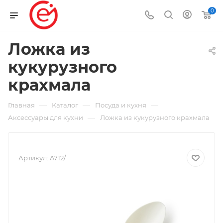
0
Ложка из
кукурузного
крахмала
—
—
—
Главная
Каталог
Посуда и кухня
—
Аксессуары для кухни
Ложка из кукурузного крахмала
Артикул:
A712/