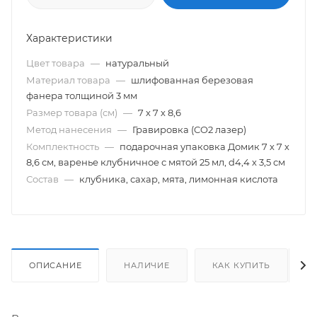
Характеристики
Цвет товара
—
натуральный
Материал товара
—
шлифованная березовая
фанера толщиной 3 мм
Размер товара (см)
—
7 х 7 х 8,6
Метод нанесения
—
Гравировка (CO2 лазер)
Комплектность
—
подарочная упаковка Домик 7 х 7 х
8,6 см, варенье клубничное с мятой 25 мл, d4,4 х 3,5 см
Состав
—
клубника, сахар, мята, лимонная кислота
ОПИСАНИЕ
НАЛИЧИЕ
КАК КУПИТЬ