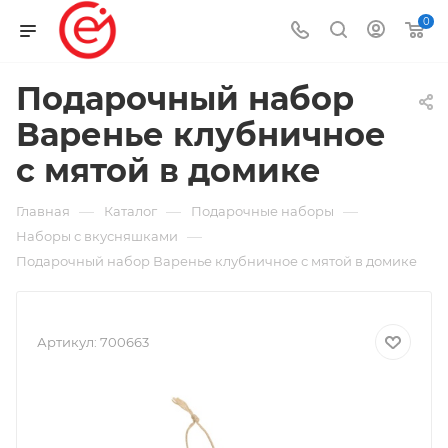
0
Подарочный набор
Варенье клубничное
с мятой в домике
—
—
—
Главная
Каталог
Подарочные наборы
—
Наборы с вкусняшками
Подарочный набор Варенье клубничное с мятой в домике
Артикул:
700663