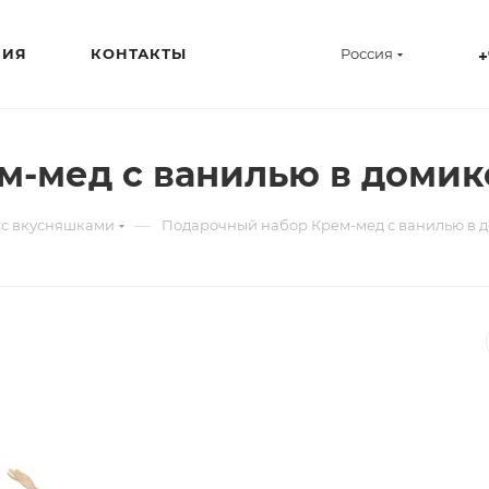
НИЯ
КОНТАКТЫ
Россия
+
м-мед с ванилью в домик
—
с вкусняшками
Подарочный набор Крем-мед с ванилью в 