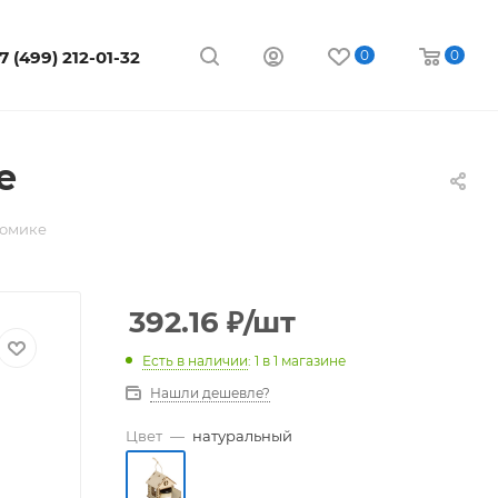
7 (499) 212-01-32
0
0
е
домике
392.16
₽
/шт
Есть в наличии
: 1
в 1 магазине
Нашли дешевле?
Цвет
—
натуральный