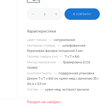
В КОРЗИНУ
Характеристики
Цвет товара
—
натуральный
Материал товара
—
шлифованная
березовая фанера толщиной 3 мм
Размер товара (см)
—
7 х 7 х 8,6
Метод нанесения
—
Гравировка (CO2
лазер)
Комплектность
—
подарочная упаковка
Домик 7 х 7 х 8,6 см, крем-мёд с ванилью 35 г,
d4,4 х 3,5 см
Состав
—
крем-мед, экстракт ванили
Раздел не найден