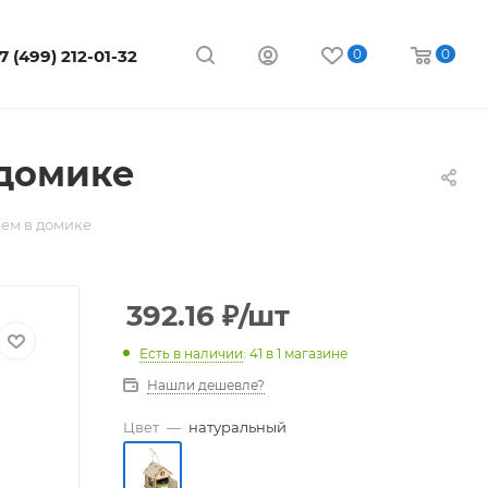
7 (499) 212-01-32
0
0
 домике
ем в домике
392.16
₽
/шт
Есть в наличии
: 41
в 1 магазине
Нашли дешевле?
Цвет
—
натуральный