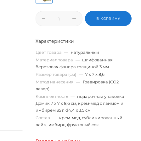
В КОРЗИНУ
Характеристики
Цвет товара
—
натуральный
Материал товара
—
шлифованная
березовая фанера толщиной 3 мм
Размер товара (см)
—
7 х 7 х 8,6
Метод нанесения
—
Гравировка (CO2
лазер)
Комплектность
—
подарочная упаковка
Домик 7 х 7 х 8,6 см, крем-мед с лаймом и
имбирем 35 г, d4,4 х 3,5 см
Состав
—
крем-мед, сублимированный
лайм, имбирь, фруктовый сок