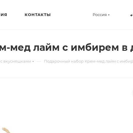
НИЯ
КОНТАКТЫ
Россия
+
м-мед лайм с имбирем в
—
с вкусняшками
Подарочный набор Крем-мед лайм с имбир