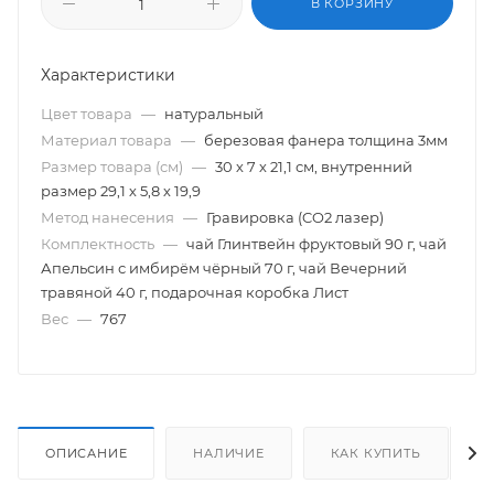
В КОРЗИНУ
Характеристики
Цвет товара
—
натуральный
Материал товара
—
березовая фанера толщина 3мм
Размер товара (см)
—
30 х 7 х 21,1 см, внутренний
размер 29,1 х 5,8 х 19,9
Метод нанесения
—
Гравировка (CO2 лазер)
Комплектность
—
чай Глинтвейн фруктовый 90 г, чай
Апельсин с имбирём чёрный 70 г, чай Вечерний
травяной 40 г, подарочная коробка Лист
Вес
—
767
ОПИСАНИЕ
НАЛИЧИЕ
КАК КУПИТЬ