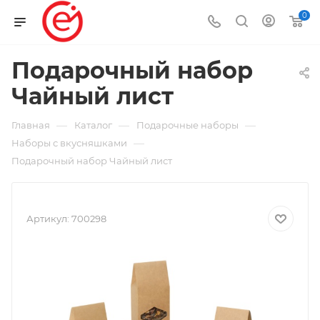
0
Подарочный набор
Чайный лист
—
—
—
Главная
Каталог
Подарочные наборы
—
Наборы с вкусняшками
Подарочный набор Чайный лист
Артикул:
700298