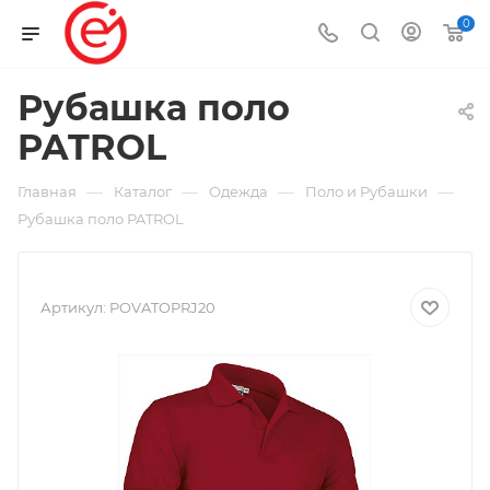
0
Рубашка поло
PATROL
—
—
—
—
Главная
Каталог
Одежда
Поло и Рубашки
Рубашка поло PATROL
Артикул:
POVATOPRJ20