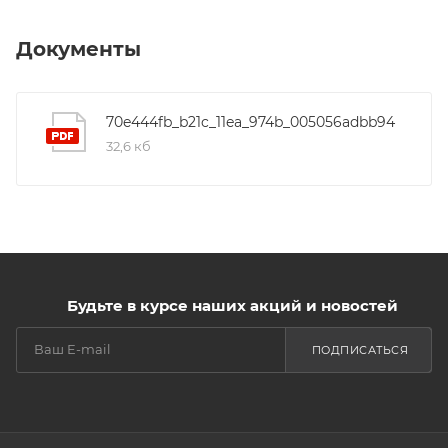
Документы
70e444fb_b21c_11ea_974b_005056adbb94
32,6 кб
Будьте в курсе наших акций и новостей
ПОДПИСАТЬСЯ