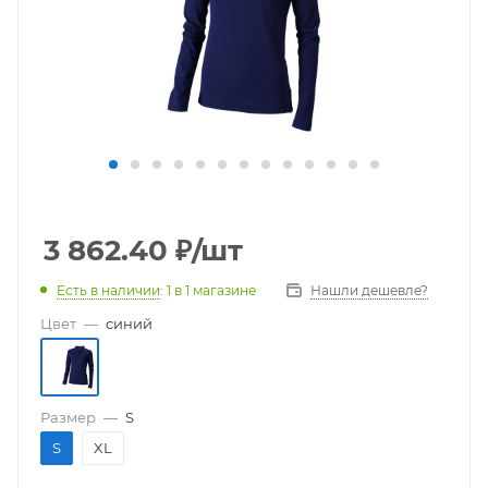
3 862.40
₽
/шт
Есть в наличии
: 1
в 1 магазине
Нашли дешевле?
Цвет
—
синий
Размер
—
S
S
XL