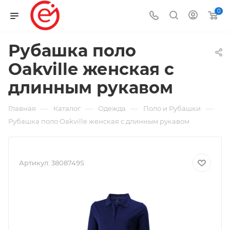
0
Рубашка поло
Oakville женская с
длинным рукавом
—
—
—
—
Главная
Каталог
Одежда
Поло и Рубашки
Рубашка поло Oakville женская с длинным рукавом
Артикул:
3808749S