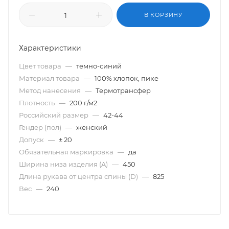
В КОРЗИНУ
Характеристики
Цвет товара
—
темно-синий
Материал товара
—
100% хлопок, пике
Метод нанесения
—
Термотрансфер
Плотность
—
200 г/м2
Российский размер
—
42-44
Гендер (пол)
—
женский
Допуск
—
± 20
Обязательная маркировка
—
да
Ширина низа изделия (A)
—
450
Длина рукава от центра спины (D)
—
825
Вес
—
240