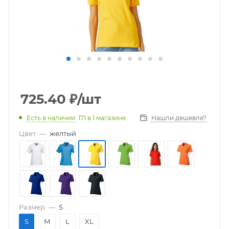
725.40
₽
/шт
Есть в наличии
: 171
в 1 магазине
Нашли дешевле?
Цвет
—
желтый
Размер
—
S
S
M
L
XL