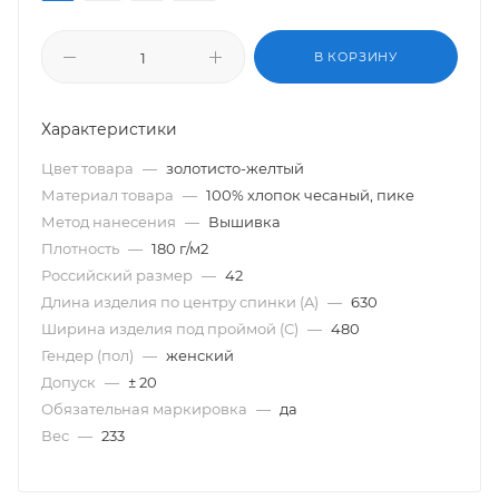
В КОРЗИНУ
Характеристики
Цвет товара
—
золотисто-желтый
Материал товара
—
100% хлопок чесаный, пике
Метод нанесения
—
Вышивка
Плотность
—
180 г/м2
Российский размер
—
42
Длина изделия по центру спинки (A)
—
630
Ширина изделия под проймой (С)
—
480
Гендер (пол)
—
женский
Допуск
—
± 20
Обязательная маркировка
—
да
Вес
—
233