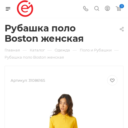
0
Рубашка поло
Boston женская
—
—
—
—
Главная
Каталог
Одежда
Поло и Рубашки
Рубашка поло Boston женская
Артикул:
3108616S