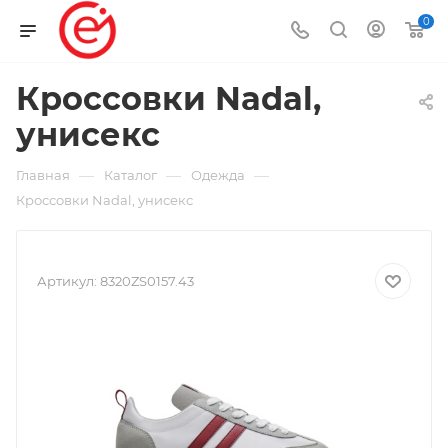
0
Кроссовки Nadal,
унисекс
—
—
—
Главная
Каталог
Одежда
Кроссовки Nadal, унисекс
Артикул:
8320ZS0157.43