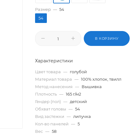
Размер
—
54
54
В КОРЗИНУ
Характеристики
Цвет товара
—
голубой
Материал товара
—
100% хлопок, твилл
Метод нанесения
—
Вышивка
Плотность
—
165 г/м2
Гендер (пол)
—
детский
Обхват головы
—
54
Вид застежки
—
липучка
Кол-во панелей
—
5
Вес
—
58