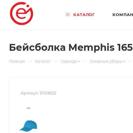
КАТАЛОГ
КОМПА
Бейсболка Memphis 165
—
—
—
—
Главная
Каталог
Одежда
Головные уборы
Артикул:
31103622