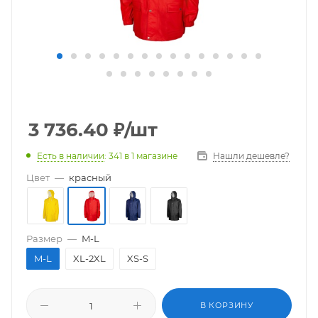
3 736.40
₽
/шт
Есть в наличии
: 341
в 1 магазине
Нашли дешевле?
Цвет
—
красный
Размер
—
M-L
M-L
XL-2XL
XS-S
В КОРЗИНУ