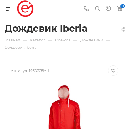
0
Дождевик Iberia
—
—
—
—
Главная
Каталог
Одежда
Дождевики
Дождевик Iberia
Артикул:
1930325M-L