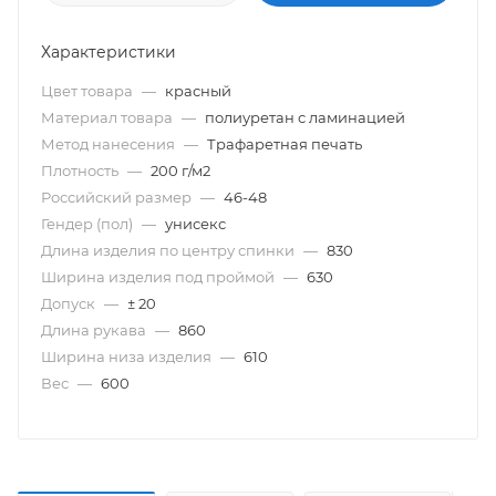
Характеристики
Цвет товара
—
красный
Материал товара
—
полиуретан с ламинацией
Метод нанесения
—
Трафаретная печать
Плотность
—
200 г/м2
Российский размер
—
46-48
Гендер (пол)
—
унисекс
Длина изделия по центру спинки
—
830
Ширина изделия под проймой
—
630
Допуск
—
± 20
Длина рукава
—
860
Ширина низа изделия
—
610
Вес
—
600