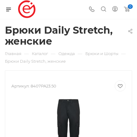
0
Брюки Daily Stretch,
женские
—
—
—
—
Главная
Каталог
Одежда
Брюки и Шорты
Брюки Daily Stretch, женские
Артикул:
8407PA23.50