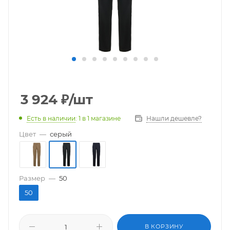
3 924
₽
/шт
Есть в наличии
: 1
в 1 магазине
Нашли дешевле?
Цвет
—
серый
Размер
—
50
50
В КОРЗИНУ