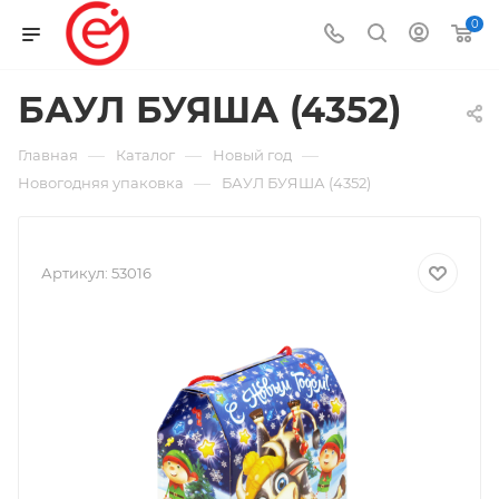
0
БАУЛ БУЯША (4352)
—
—
—
Главная
Каталог
Новый год
—
Новогодняя упаковка
БАУЛ БУЯША (4352)
Артикул:
53016