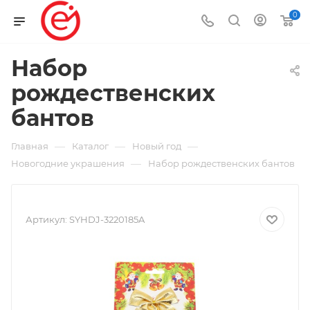
0
Набор
рождественских
бантов
—
—
—
Главная
Каталог
Новый год
—
Новогодние украшения
Набор рождественских бантов
Артикул:
SYHDJ-3220185A