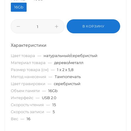
16Gb
В КОРЗИНУ
Характеристики
Цвет товара
—
натуральный/серебристый
Материал товара
—
дерево/металл
Размер товара (см)
—
1 х 2 х 5,8
Метод нанесения
—
Тампопечать
Цвет гравировки
—
серебристый
Объем памяти
—
16Gb
Интерфейс
—
USB 2.0
Скорость чтения
—
15
Скорость записи
—
5
Вес
—
16