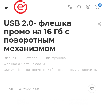
0
USB 2.0- флешка
промо на 16 Гб с
поворотным
механизмом
—
—
—
Главная
Каталог
Электроника
—
Флешки и Жесткие диски
USB 2.0- флешка промо на 16 Гб с поворотным механизмом
Артикул:
6032.16.06