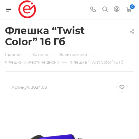
0
Флешка “Twist
Color” 16 Гб
—
—
—
Главная
Каталог
Электроника
—
Флешки и Жесткие диски
Флешка “Twist Color” 16 Гб
Артикул:
3024.03