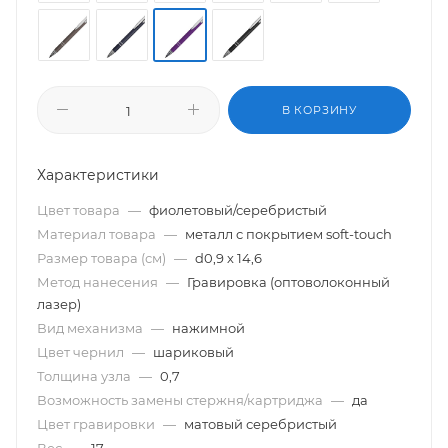
В КОРЗИНУ
Характеристики
Цвет товара
—
фиолетовый/серебристый
Материал товара
—
металл c покрытием soft-touch
Размер товара (см)
—
d0,9 х 14,6
Метод нанесения
—
Гравировка (оптоволоконный
лазер)
Вид механизма
—
нажимной
Цвет чернил
—
шариковый
Толщина узла
—
0,7
Возможность замены стержня/картриджа
—
да
Цвет гравировки
—
матовый серебристый
Вес
—
17