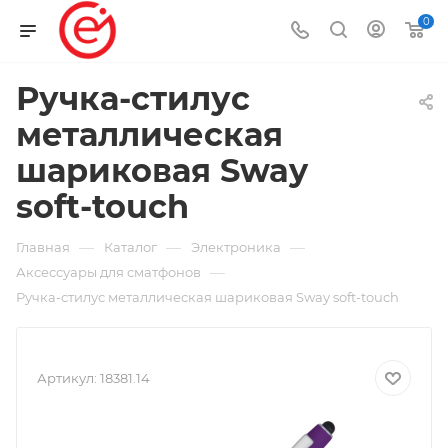
0
Ручка-стилус
металлическая
шариковая Sway
soft-touch
—
—
—
Главная
Каталог
Электроника
—
Аксессуары для сматфонов
Ручка-стилус металлическая шариковая Sway soft-touch
Артикул:
18381.14