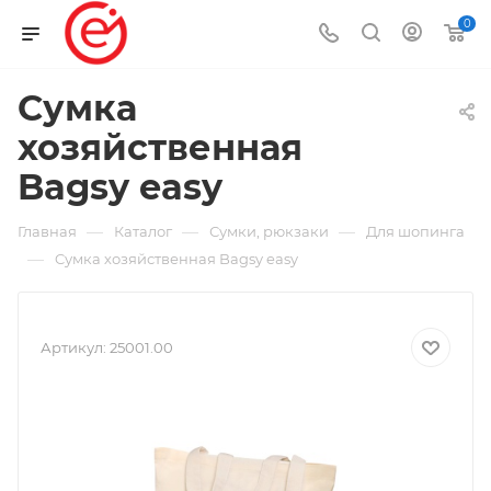
0
Cумка
хозяйственная
Bagsy easy
—
—
—
Главная
Каталог
Сумки, рюкзаки
Для шопинга
—
Cумка хозяйственная Bagsy easy
Артикул:
25001.00