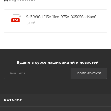
9e3fb96d_113e_11ec_975e_005056ad4ad6
1,3 мб
Будьте в курсе наших акций и новостей
ПОДПИСАТЬСЯ
КАТАЛОГ