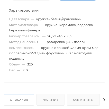
Характеристики
Цвет товара
—
кружка- белый/оранжевый
Материал товара
—
кружка- керамика, подвеска-
березовая фанера
Размер товара (см)
—
26,5 х 24,5 х 10,5
Метод нанесения
—
Гравировка (CO2 лазер)
Комплектность
—
кружка с ложкой 320 мл, крем-мёд
с облепихой 250 г, чай фруктовый 100 г, новгодняя
подвеска
Объем
—
320
Вес
—
1036
ОПИСАНИЕ
НАЛИЧИЕ
КАК КУПИТЬ