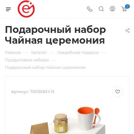
0
Подарочный набор
Чайная церемония
—
—
—
Главная
Каталог
Съедобные подарки
—
Продуктовые наборы
Подарочный набор Чайная церемония
Артикул:
700353NY.13